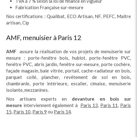
TVA à 7 % selon la loi de finance en vigueur
Fabrication Française sur-mesure
Nos certifications : Qualibat, ECO Artisan, NF, PEFC, Maître
artisan, Cip
AMF, menuisier à Paris 12
AMF
assure la réalisation de vos projets de menuiserie sur
mesure : porte-fenêtre bois, hublot, porte-fenêtre PVC,
fenêtre PVC, abris jardin, fenêtre sur-mesure, porte cochère,
façade magasin, baie vitrée, portail, cache-radiateur en bois,
parquet collé, plancher, revêtement de sol en bois,
chambranle, porte intérieure, escalier, cimaise, menuiserie
isolante, mezzanines.
Nos artisans experts en
devanture en bois sur
mesure
interviennent également à
Paris 13
,
Paris 11
,
Paris
15
,
Paris 10
,
Paris 9
ou
Paris 14
.