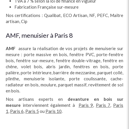
TVA à 7 % selon la loi de finance en vigueur
Fabrication Française sur-mesure
Nos certifications : Qualibat, ECO Artisan, NF, PEFC, Maître
artisan, Cip
AMF, menuisier à Paris 8
AMF
assure la réalisation de vos projets de menuiserie sur
mesure : porte massive en bois, fenêtre PVC, porte-fenêtre
bois, fenêtre sur-mesure, fenêtre double-vitrage, fenêtre en
chêne, volet bois, abris jardin, fenêtres en bois, porte
palière, porte intérieure, barrière de mezzanine, parquet collé,
plinthe, menuiserie isolante, porte coulissante, cache-
radiateur en bois, moulure, parquet massif, revêtement de sol
en bois.
Nos artisans experts en
devanture en bois sur
mesure
interviennent également à
Paris 9
,
Paris 7
,
Paris
1
,
Paris 6
,
Paris 5
ou
Paris 10
.